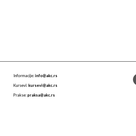
Informacije:
info@akc.rs
Kursevi:
kursevi@akc.rs
Prakse:
praksa@akc.rs