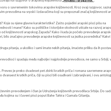
zivaju na razgovor o arapskoj književnosti
„Hiljadu i druga noć“
.
azgovoru o savremenim tokovima arapske književnosti. Kroz ovaj razgovor, sazn
vim prevodima na srpski i izdavačima koji su prepoznali značaj književnosti 
? Koje su njene glavne karakteristike? Zašto pojedini arapski pisci pišu na
ednosti i mane? Kako su političke i istorijske okolnosti uticale na razvoj arap
je od književnosti arapskog Zapada? Kako i kada je počelo prevođenje arapsk
 meri, bilo značajno prevođenje arapske književnosti sa jezika posrednika? Kakv
uga pitanja, a ukoliko i sami imate nekih pitanja, imaćete priliku da ih postavi
prevodioci i spadaju među najbolje i najplodnije prevodioce, ne samo u Srbiji, v
u. Preveo je preko dvadeset pet zbirki kratkih priča i romana savremene arap
dvanaest kratkih priča, čiji su pisci bili osuđivani i zabranjivani, i ovu antologi
njiževnim prevođenjem i član je Udruženja književnih prevodilaca Srbije. Do sad
đu kojima su i čuveni pisci poput Bahe Tahira i Gamala Gitanija.