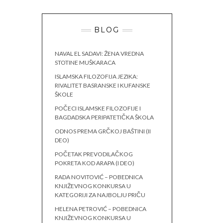
BLOG
NAVAL EL SADAVI: ŽENA VREDNA
STOTINE MUŠKARACA
ISLAMSKA FILOZOFIJA JEZIKA:
RIVALITET BASRANSKE I KUFANSKE
ŠKOLE
POČECI ISLAMSKE FILOZOFIJE I
BAGDADSKA PERIPATETIČKA ŠKOLA
ODNOS PREMA GRČKOJ BAŠTINI (II
DEO)
POČETAK PREVODILAČKOG
POKRETA KOD ARAPA (I DEO)
RADA NOVITOVIĆ – POBEDNICA
KNJIŽEVNOG KONKURSA U
KATEGORIJI ZA NAJBOLJU PRIČU
HELENA PETROVIĆ – POBEDNICA
KNJIŽEVNOG KONKURSA U