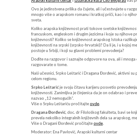
Arapski kulturni centar
i
Izdavačka kuća Clio Beograd
vas po
Ovo je jedinstvena prilika da čujete, ali i učestvujete u r
mnogo više o arapskom romanu i kratkoj priči, kao i o njiho
sveta.
Koliko arapska književnost prati tokove svetske književnosti
francuskom, engleskom i drugim jezicima i koje su njihove pr
književnosti? Koli
ko se književnost arapskog Istoka razliku
književnosti na srpski (srpsko-hrvatski)? Da li je, i u kojoj
postoje u Srbiji, i koji su glavni problemi prevođenja?
Dođite na razgovor i saznajte odgovore na ova, ali i mnoga dr
razgovarate o tome.
Naši učesnici, Srpko Leštarić i Dragana Đorđević, aktivni su 
celom regionu.
Srpko Leštarić
je svoju čitavu karijeru posvetio prevođenj
književnosti. Zanimljiva je činjenica da je on odabrao i preveo 
nazvao „12 nemogućih“.
Više o Srpku Leštariću pročitajte
ovde
.
Dragana Đorđević
, doc. dr Filološkog fakulteta, bavi se k
prevela nekoliko integralnih književnih dela sa arapskog, me
Više o Dragani Đorđević pročitajte
ovde
.
Moderator: Ena Pavlović, Arapski kulturni centar