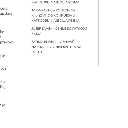
KATEGORIJI NAJBOLJA PESMA
aćete
TAIDA RASTIĆ – POBEDNICA
arapskog
KNJIŽEVNOG KONKURSA U
KATEGORIJI NAJBOLJA PESMA
JUSEF ŠAHIN – GENIJE EGIPATSKOG
ske
FILMA
e
FATIMA EL FIHRI – OSNIVAČ
i prevodi
NAJSTARIJEG UNIVERZITETA NA
SVETU
te i
eć i
ske
ju je
a je