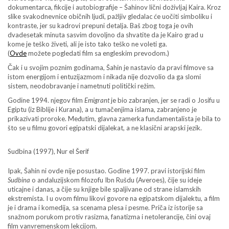
dokumentarca, fikcije i autobiografije – Šahinov lični doživljaj Kaira. Kroz
slike svakodnevnice običnih ljudi, pažljiv gledalac će uočiti simboliku i
kontraste, jer su kadrovi prepuni detalja. Baš zbog toga je ovih
dvadesetak minuta sasvim dovoljno da shvatite da je Kairo grad u
kome je teško živeti, ali je isto tako teško ne voleti ga.
(
Ovde
možete pogledati film sa engleskim prevodom.)
Čak i u svojim poznim godinama, Šahin je nastavio da pravi filmove sa
istom energijom i entuzijazmom i nikada nije dozvolio da ga slomi
sistem, neodobravanje i nametnuti politički režim.
Godine 1994. njegov film
Emigrant
je bio zabranjen, jer se radi o Josifu u
Egiptu (iz Biblije i Kurana), a u tumačenjima islama, zabranjeno je
prikazivati proroke. Međutim, glavna zamerka fundamentalista je bila to
što se u filmu govori egipatski dijalekat, a ne klasični arapski jezik.
Sudbina (1997), Nur el Šerif
Ipak, Šahin ni ovde nije posustao. Godine 1997. pravi istorijski film
Sudbina
o andaluzijskom filozofu Ibn Rušdu (Averoes), čije su ideje
uticajne i danas, a čije su knjige bile spaljivane od strane islamskih
ekstremista. I u ovom filmu likovi govore na egipatskom dijalektu, a film
je i drama i komedija, sa scenama plesa i pesme. Priča iz istorije sa
snažnom porukom protiv rasizma, fanatizma i netolerancije, čini ovaj
film vanvremenskom lekcijom.