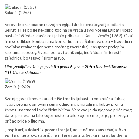
Saladin (1963)
Verovatno razočaran razvojem egipatske kinematografije, odlazi u
Bejrut, ali se posle nekoliko godina se vraća u svoj voljeni Egipat i ubrzo
nastaje još jedan klasik koji je bio prikazan u Kanu –
Zemlja
(1969). Ovaj
film se odlikuje kontrastima koji su tipični za Šahinova dela – tragedija i
socijalna realnost (jer nema srećnog završetka), nasuprot prelepim
scenama seoskog života, ponos i poniženja, individualni interesi i
zajednica, bogatsvo i siromaštvo.
Film „Zemlja” možete pogledati u petak 6. jula u 20h u Kinoteci (Kosovska
11). Ulaz je slobodan.
Zemlja (1969)
Sve njegove filmove karakteriše i motiv ljubavi – romantična ljubav,
ljubav prema domovini i sunarodnicima, prijateljima, ljubav prema
životu, umetnosti i svim živim bićima. Verovao je da njegove priče mogu
da se prenesu na bilo koje mesto i u bilo koje vreme, jer je, pre svega,
pričao priče o ljudima.
„Inspiracija dolazi iz posmatranja ljudi – očima saosećanja. Ako
volite druge, svaka priča je interesantna. Svako ima neku divnu