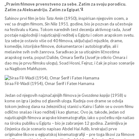
„Pravim filmove prvenstveno za sebe. Zatim za svoju porodicu.
2
Zatim za Aleksandriju. Zatim za Egipat.“
Šahinov prvi film je bio
Tata Amin
(1950), inspirisan njegovim ocem, a
već sa drugim filmom,
Sin Nila
1951. godine, bio je pozvan da učestvuje
na festivalu u Kanu. Tokom narednih šest decenija aktivnog rada, Jusef
postaje najplodniji i najuticajniji reditelj u Egiptu i celom arapskom svetu.
Iza sebe je ostavio više od 40 filmova, uključujući mjuzikle, drame,
komedije, istorijske filmove, dokumentarce i autobiografije, ali i
mešavine svih ovih žanrova. Sarađivao je sa uticajnim ličnostima
arapskog sveta, poput Dalide, Omara Šerifa (Jusef je otkrio Omara i
dao mu je prvu filmsku ulogu), Soad Hosni, Fejruz, i čak je pisao scenarije
sa Nagibom Mahfuzom.
Siraa Fil-Wadi (1954), Omar Šerif i Faten Hamama
Jedan od njegovih najznačajnijih filmova je
Gvozdena kapija
(1958) u
kome on igra i jednu od glavnih uloga. Radnja ove drame se odvija
tokom jednog dana na železničkoj stanici u Kairu i Šahin se u ovom filmu
odlično snašao i kao reditelj i kao glumac. Ovo je, takođe, jedan od
najuticajnijih filmova arapske kinematografije, iako u početku nije naišao
na široku publiku u Egiptu – bio je zabranjen 12 godina. Zanimljiva je
činjenica da je scenario napisao Abdel Hai Adib, kreirajući prve
originalne likove u egipatskoj kinematografiji – pre toga likovi za filmove