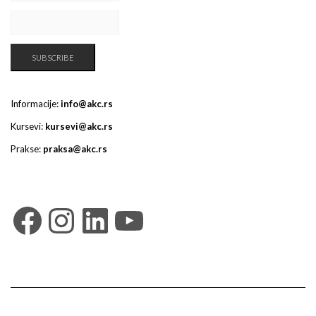
Informacije:
info@akc.rs
Kursevi:
kursevi@akc.rs
Prakse:
praksa@akc.rs
Facebook
Instagram
LinkedIn
YouTube