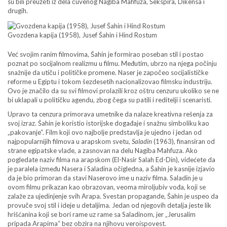
su bili preuzeti iz dela čuvenog Nagiba Mahfuza, Šekspira, Dikensa i
drugih.
Gvozdena kapija (1958), Jusef Šahin i Hind Rostum
Već svojim ranim filmovima, Šahin je formirao poseban stil i postao
poznat po socijalnom realizmu u filmu. Međutim, ubrzo na njega počinju
snažnije da utiču i političke promene. Naser je započeo socijalističke
reforme u Egiptu i tokom šezdesetih nacionalizovao filmsku industriju.
Ovo je značilo da su svi filmovi prolazili kroz oštru cenzuru ukoliko se ne
bi uklapali u političku agendu, zbog čega su patili i reditelji i scenaristi.
Upravo ta cenzura primorava umetnike da nalaze kreativna rešenja za
svoj izraz. Šahin je koristio istorijske događaje i snažnu simboliku kao
„pakovanje“. Film koji ovo najbolje predstavlja je ujedno i jedan od
najpopularnijih filmova u arapskom svetu,
Saladin
(1963), finansiran od
strane egipatske vlade, a zasnovan na delu Nagiba Mahfuza. Ako
pogledate naziv filma na arapskom (El-Nasir Salah Ed-Din), videćete da
je paralela između Nasera i Saladina očigledna, a Šahin je kasnije izjavio
da je bio primoran da stavi Naserovo ime u naziv filma. Saladin je u
ovom filmu prikazan kao obrazovan, veoma miroljubiv vođa, koji se
zalaže za ujedinjenje svih Arapa. Svestan propagande, Šahin je uspeo da
provuče svoj stil i ideje u detaljima. Jedan od njegovih detalja jeste lik
hrišćanina koji se bori rame uz rame sa Saladinom, jer „Jerusalim
pripada Arapima“ bez obzira na njihovu veroispovest.