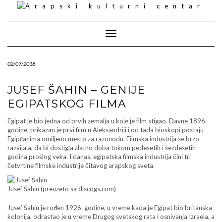
Skip
to
content
Toggle Navigation
02/07/2018
JUSEF ŠAHIN – GENIJE
EGIPATSKOG FILMA
Egipat je bio jedna od prvih zemalja u koje je film stigao. Davne 1896.
godine, prikazan je prvi film u Aleksandriji i od tada bioskopi postaju
Egipćanima omiljeno mesto za razonodu. Filmska industrija se brzo
razvijala, da bi dostigla zlatno doba tokom pedesetih i šezdesetih
godina prošlog veka. I danas, egipatska filmska industrija čini tri
četvrtine filmske industrije čitavog arapskog sveta.
Jusef Šahin (preuzeto sa discogs.com)
Jusef Šahin je rođen 1926. godine, u vreme kada je Egipat bio britanska
kolonija, odrastao je u vreme Drugog svetskog rata i osnivanja Izraela, a