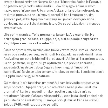
stvarao je pod režimom Nasera, Sadata i Mubaraka. Voleo je Egipat, a
pogotovo svoju rodnu Aleksandriju – čak tri njegova filma u svom
nazivu nose i njeno ime. U to vreme Aleksandrija je bila metropola na
raskrnici puteva, pa se u njegovoj porodici, kao i mnogim drugim,
govorilo pet jezika. Njegovo okruženje mu je dalo dovoljno širine u
pogledima na svet i shvatanjima istog, što se odražavalo i na njegovo
stvaralaštvo.
„Ne volim granice. To je normalno, ja sam iz Aleksandrije. Ne
priznajem granice rase, religije, boje, niti bilo koje druge vrste.
1
Zaljubljen sam u sve oko sebe.“
Šahin se često u svojim filmovima bavio vezom imeđu Istoka i Zapada,
jer su oba sveta deo njegove ličnosti. Na Zapadu, na svetskim filmskim
festivalima, neretko je bio jedini predstavnik Afrike, ali i arapskog sveta.
Sa druge strane, u Egiptu su ga optuživali da je previše liberalan i
zapadnjački nastrojen, zbog čega su i neki njegovi filmovi bili
zabranjivani. Bavio se tabu temama, kritikovao politiku i socijalno stanje
u Egiptu, kao i religijski fanatizam.
Od malena je bio fasciniran umetnošću i sam je izvodio predstave za
svoju porodicu. Njegov otac je bio advokat, i želeo je da i Jusef ima
„normalnu“ karijeru, međutim, nakon godinu dana studiranja na
prestižnom
Victoria College
u Aleksandriji, uspeo je da ubedi roditelje da
ga puste da ode u Kaliforniju. Tamo je učio glumu, ali kada se vratio u
Egipat 1948. godine, posvetio se režiji.