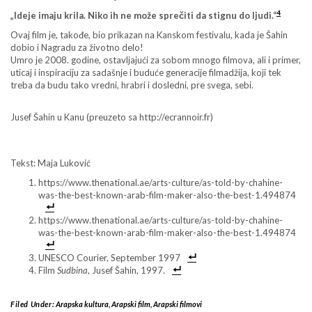
4
„Ideje imaju krila. Niko ih ne može sprečiti da stignu do ljudi.“
Ovaj film je, takođe, bio prikazan na Kanskom festivalu, kada je Šahin
dobio i Nagradu za životno delo!
Umro je 2008. godine, ostavljajući za sobom mnogo filmova, ali i primer,
uticaj i inspiraciju za sadašnje i buduće generacije filmadžija, koji tek
treba da budu tako vredni, hrabri i dosledni, pre svega, sebi.
Jusef Šahin u Kanu (preuzeto sa http://ecrannoir.fr)
Tekst: Maja Luković
https://www.thenational.ae/arts-culture/as-told-by-chahine-
was-the-best-known-arab-film-maker-also-the-best-1.494874
https://www.thenational.ae/arts-culture/as-told-by-chahine-
was-the-best-known-arab-film-maker-also-the-best-1.494874
UNESCO Courier, September 1997
Film
Sudbina
, Jusef Šahin, 1997.
Filed Under:
Arapska kultura
,
Arapski film
,
Arapski filmovi