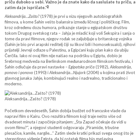
priču duboko u sebi. Važno je da znate kako da saslušate tu priču, a
3
zatim da je ispričate.“
Aleksandrija…Zašto?
(1978) je prvi u nizu njegovih autobiografskih
filmova, u kome Šahin vešto balansira između ličnog i političkog. Film,
kroz određenu dozu humora, prikazuje stanje u egipatskom društvu
tokom Drugog svetskog rata – Jahja je mladić koji voli Šekspira i sanja o
tome da pravi filmove, njegov rođak se zaljubljuje u britanskog vojnika
(Šahin je bio prvi arapski reditelj čiji su likovi bili i homoseksualci), njihovi
prijatelji Jevreji odlaze u Palestinu, a Egipćani kuju plan kako da ubiju
Čerčila. Iako ni ovaj film nije naišao na podršku u Egiptu, dobio je
Srebrnog medveda na Berlinskom međunarodnom filmskom festivalu, i
Šahin odlučuje da pravi nastavke –
Egipatska priča
(1982),
Aleksandrija,
ponovo i ponovo
(1990) i
Aleksandrija…Njujork
(2004) u kojima prati život
glavnog junaka Jahje, kombinujući realno i nadrealno, tradicionalno i
moderno.
Aleksandrija…Zašto? (1978)
Početkom devedesetih, Šahin dobija budžet od francuske vlade da
napravi film o Kairu. Ovo rezultira filmom koji traje nešto više od
dvadeset minuta i započinje pitanjem: „Šta Zapad očekuje da vidi u
ovom filmu?“, a njegovi studenti odgovaraju „Piramide, trbušne
plesačice, kamile, nargile…“ Zatim slede kratki prikazi svega onog što je
stereotipno viđenje Egipta, da bi ostatak filma bio mešavina