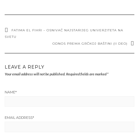
FATIMA EL FIHRI – OSNIVAČ NAJSTARIJEG UNIVERZITETA NA
SVETU
ODNOS PREMA GRČKOJ BAŠTINI (II DEO)
LEAVE A REPLY
Your email address will not be published.
Required fields are marked
*
NAME
*
EMAIL ADDRESS
*