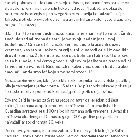
narodi pokušavaju da obnove svoje države i, nadahnuti novostečenom
slobodom, forsiraju nacionalističke vrednosti. Neizbežno dolazi do
potrebe za iskorenjivanjem svega što predstavlja kolonizaciju, ali je,
takođe, potrebno uvideti da su neki uticaji kulture kolonizatora zapravo
pogodni za razvoj.
„Da li to , što su oni došli u našu kuću (a ne znam zašto su to učinili),
znači da sad mi treba da zatrujemo svoju sadašnjost i svoju
budućnost? Oni će otići iz naše zemlje, posle kraćeg ili dužeg
vremena, kao što su, tokom istorije, toliki narodi otišli iz onolikih
drugih zemalja. Železnice, parobrodi, bolnice i fabrike, škole, sve
će to biti naše, a mi ćemo govoriti njihovim jezikom ne osećajući ni
krivicu ni zahvalnost. Bićemo takvi kakvi smo, obični ljudi, pa ako
smo laž – onda smo laž koju smo sami stvorili.“*
Sezona seobe na sever,
iako je stekla veliku popularnost svetske publike,
bila je zabranjena jedno vreme u Sudanu, jer pisac vrlo iskreno prikazuje
i erotske motive, ponekad koristeći „prost“ jezik u dijalozima.
Edvard Said je rekao za
Sezonu seobe na sever
da je jedan od šest
najboljih romana arapske moderne književnosti, prema listu The
Guardian svrstava se u 100 najboljih romana svih vremena, a Arapska
književna akademija u Damasku ga je 2001. godine proglasila za
najvažniji arapski roman 20. veka.
Pored ovog romana, ne treba zaboraviti na druga dela koja je Salih
napisao – zbirka priča
Palma Vada Hamida
, dvodelni roman
Bandaršah
,