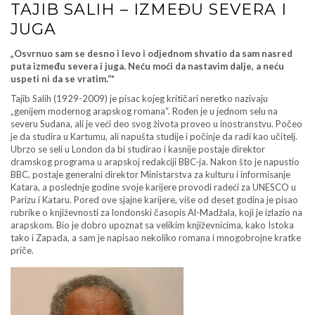
TAJIB SALIH – IZMEĐU SEVERA I
JUGA
„Osvrnuo sam se desno i levo i odjednom shvatio da sam nasred
puta između severa i juga. Neću moći da nastavim dalje, a neću
uspeti ni da se vratim.“*
Tajib Salih (1929-2009) je pisac kojeg kritičari neretko nazivaju
„genijem modernog arapskog romana“. Rođen je u jednom selu na
severu Sudana, ali je veći deo svog života proveo u inostranstvu. Počeo
je da studira u Kartumu, ali napušta studije i počinje da radi kao učitelj.
Ubrzo se seli u London da bi studirao i kasnije postaje direktor
dramskog programa u arapskoj redakciji BBC-ja. Nakon što je napustio
BBC, postaje generalni direktor Ministarstva za kulturu i informisanje
Katara, a poslednje godine svoje karijere provodi radeći za UNESCO u
Parizu i Kataru. Pored ove sjajne karijere, više od deset godina je pisao
rubrike o književnosti za londonski časopis Al-Madžala, koji je izlazio na
arapskom. Bio je dobro upoznat sa velikim književnicima, kako Istoka
tako i Zapada, a sam je napisao nekoliko romana i mnogobrojne kratke
priče.