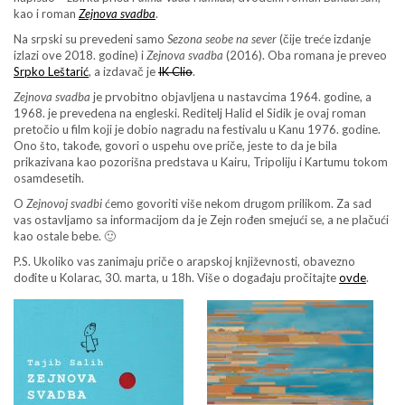
kao i roman
Zejnova svadba
.
Na srpski su prevedeni samo
Sezona seobe na sever
(čije treće izdanje
izlazi ove 2018. godine) i
Zejnova svadba
(2016). Oba romana je preveo
Srpko Leštarić
, a izdavač je
IK Clio
.
Zejnova svadba
je prvobitno objavljena u nastavcima 1964. godine, a
1968. je prevedena na engleski. Reditelj Halid el Sidik je ovaj roman
pretočio u film koji je dobio nagradu na festivalu u Kanu 1976. godine.
Ono što, takođe, govori o uspehu ove priče, jeste to da je bila
prikazivana kao pozorišna predstava u Kairu, Tripoliju i Kartumu tokom
osamdesetih.
O
Zejnovoj svadbi
ćemo govoriti više nekom drugom prilikom. Za sad
vas ostavljamo sa informacijom da je Zejn rođen smejući se, a ne plačući
kao ostale bebe. 🙂
P.S. Ukoliko vas zanimaju priče o arapskoj književnosti, obavezno
dođite u Kolarac, 30. marta, u 18h. Više o događaju pročitajte
ovde
.