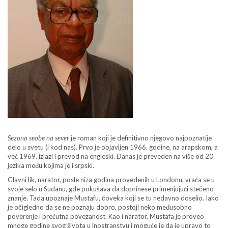
Sezona seobe na sever
je roman koji je definitivno njegovo najpoznatije
delo u svetu (i kod nas). Prvo je objavljen 1966. godine, na arapskom, a
već 1969. izlazi i prevod na engleski. Danas je preveden na više od 20
jezika među kojima je i srpski.
Glavni lik, narator, posle niza godina provedenih u Londonu, vraća se u
svoje selo u Sudanu, gde pokušava da doprinese primenjujući stečeno
znanje. Tada upoznaje Mustafu, čoveka koji se tu nedavno doselio. Iako
je očigledno da se ne poznaju dobro, postoji neko međusobno
poverenje i prećutna povezanost. Kao i narator, Mustafa je proveo
mnoge godine svog života u inostranstvu i moguće je da je upravo to