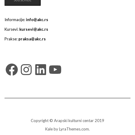
Informacije:
info@akc.rs
Kursevi:
kursevi@akc.rs
Prakse:
praksa@akc.rs
Facebook
Instagram
LinkedIn
YouTube
Copyright © Arapski kulturni centar 2019
Kale
by LyraThemes.com.