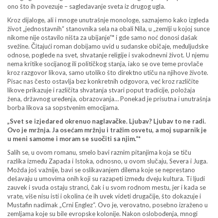
ono što ih povezuje – sagledavanje sveta iz drugog ugla.
Kroz dijaloge, ali i mnoge unutrašnje monologe, saznajemo kako izgleda
život „jednostavnih“ stanovnika sela na obali Nila, u „zemlji u kojoj sunce
nikome nije ostavilo ništa za ubijanje“* i gde samo noć donosi dašak
svežine. Čitajući roman dobijamo uvid u sudanske običaje, međuljudske
odnose, poglede na svet, shvatanje religije i svakodnevni život. U njemu
nema kritike socijanog ili političkog stanja, iako se ove teme provlače
kroz razgovor likova, samo utoliko što direktno utiču na njihove živote.
Pisac nas često ostavlja bez konkretnih odgovora, već kroz različite
likove prikazuje i različita shvatanja stvari poput tradicije, položaja
žena, državnog uređenja, obrazovanja… Ponekad je prisutna i unutrašnja
borba likova sa sopstvenim emocijama.
„Svet se izjedared okrenuo naglavačke. Ljubav? Ljubav to ne radi.
Ovo je mržnja. Ja osećam mržnju i tražim osvetu, a moj suparnik je
u meni samome i moram se suočiti sa njim.“*
Salih se, u ovom romanu, smelo bavi raznim pitanjima koja se tiču
razlika između Zapada i Istoka, odnosno, u ovom slučaju, Severa i Juga.
Možda još važnije, bavi se oslikavanjem dilema koje se neprestano
dešavaju u umovima onih koji su razapeti između dveju kultura. Ti ljudi
zauvek i svuda ostaju stranci, čak i u svom rodnom mestu, jer i kada se
vrate, više nisu isti i okolina će ih uvek videti drugačije, što dokazuje i
Mustafin nadimak „Crni Englez“. Ovo je, verovatno, posebno izraženo u
zemljama koje su bile evropske kolonije. Nakon oslobođenja, mnogi