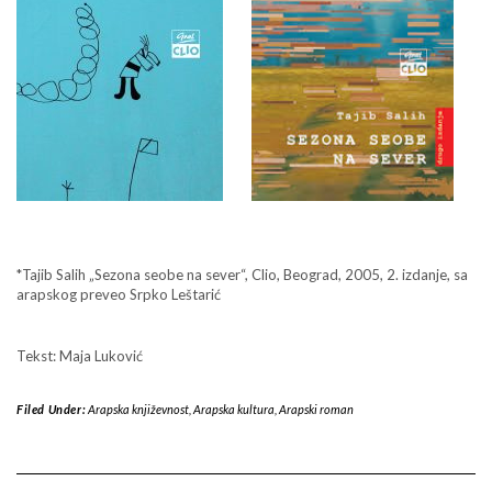
*Tajib Salih „Sezona seobe na sever“, Clio, Beograd, 2005, 2. izdanje, sa
arapskog preveo Srpko Leštarić
Tekst: Maja Luković
Filed Under:
Arapska književnost
,
Arapska kultura
,
Arapski roman