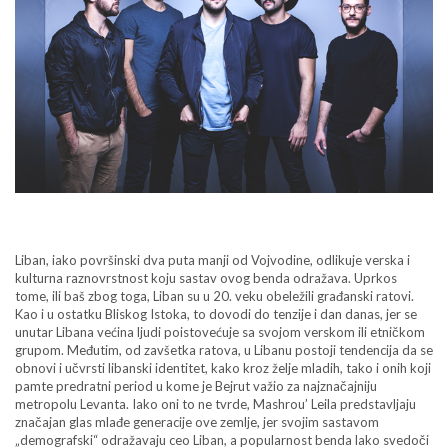
Liban, iako površinski dva puta manji od Vojvodine, odlikuje verska i
kulturna raznovrstnost koju sastav ovog benda odražava. Uprkos
tome, ili baš zbog toga, Liban su u 20. veku obeležili građanski ratovi.
Kao i u ostatku Bliskog Istoka, to dovodi do tenzije i dan danas, jer se
unutar Libana većina ljudi poistovećuje sa svojom verskom ili etničkom
grupom. Međutim, od zavšetka ratova, u Libanu postoji tendencija da se
obnovi i učvrsti libanski identitet, kako kroz želje mladih, tako i onih koji
pamte predratni period u kome je Bejrut važio za najznačajniju
metropolu Levanta. Iako oni to ne tvrde, Mashrou’ Leila predstavljaju
značajan glas mlađe generacije ove zemlje, jer svojim sastavom
„demografski“ odražavaju ceo Liban, a popularnost benda lako svedoči