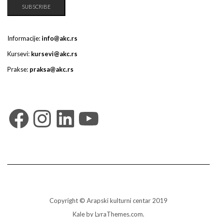
Informacije:
info@akc.rs
Kursevi:
kursevi@akc.rs
Prakse:
praksa@akc.rs
Facebook
Instagram
LinkedIn
YouTube
Copyright © Arapski kulturni centar 2019
Kale
by LyraThemes.com.