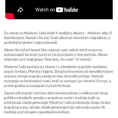
Do danas su Mashrou’ Leila izdali 4 studijska albuma –
Mashrou’ leila,
El
Haal Romansi
,
Raasuk
i
Ibn Leil
. Svaki album je višestruko nagrađivan, a
poslednji je ujedno i najprodavaniji.
Album
Ibn Leil
je Hamed Sinu napisao sam, nakon smrti svog oca,
pokušavajući da izrazi sve kroz šta je prolazio u tom periodu. Album
uključuje i prvi singl grupe
Tlata daia
, što znači “tri minuta”.
Mashrou’ Leila nastupa po Libanu i u određenim arapskim zemljama
poput Jordana, Maroka i Egipta. Zbog kontroverznosti tematike kojom
se bave, mnoge arapske zemlje im nisu dozvolile pristup. Većinski
nastupaju na festivalskoj sceni, imali su nastupe i po Americi i Evropi, a
prošle godine su nastupali i na Exit festivalu.
Zapad vidi arapski svet kao ultra-konzervativan, u velikoj meri zbog
politike određenih zemalja u arapskom svetu i tradicija kojih se
pridržavaju starije generacije. Mashrou’ Leila predstavlja drugu stranu
arapskog sveta, tačnije, mlađe generacije koje odrastaju unutar tih
tradicija pod uticajem zapadnjačke kulture.